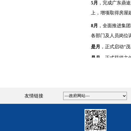
5
月
，
完成
广东
鼎途
质。
同年
11月
被评为
“2024年
上，增项取得房屋
8
月
，全面推进集团
名企业签订战略合作协议，标
各部门及人员岗位
迈出了坚实的一步。
是
月
，正式
启动
“
茂
线高架桥通车试行。
是月
，正式获得主
，布局低空物流应用场景。
10
月
，
7
条低空物流
顶。与湛江吴川国际机场的
11
月
，
茂名市纯电
友情链接
12
月
，
茂名大道快
同比增长10%，超额完成市国资
东西方向
实现
开放
900万元）。
资产总额
107亿
缓解
。
是月
，茂名南站配