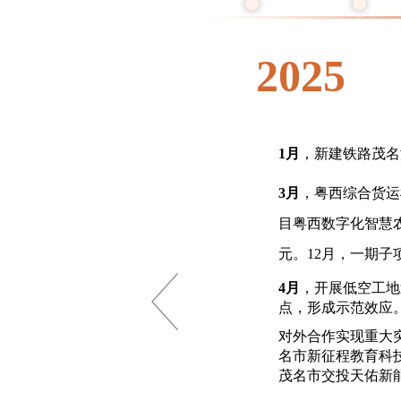
2025
同年5月，
省道
S280线茂名
1
月
，新建铁路
茂名
）快速化改造工程（三期）正
3
月
，粤西综合货运
大道东延线（一期）正式开
目粤西数字化智慧
元。
12
月，一期子
同年年底投入使用，成功打
4
月
，开展低空工地
点，形成示范效应
对外合作实现重大
名市新征程教育科
茂名市交投天佑新