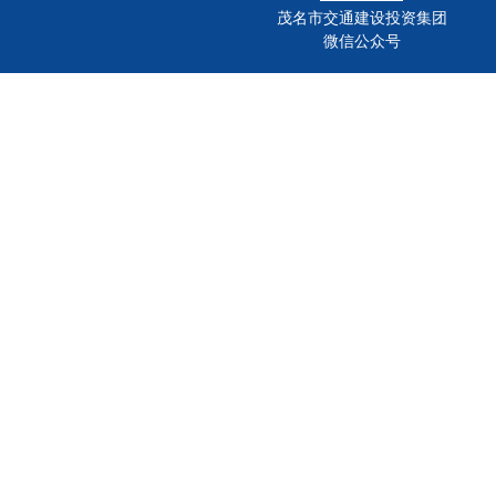
茂名市交通建设投资集团
同步投入使用，助
微信公众号
集团
全年
资产总额
润总额
4304.94
万元