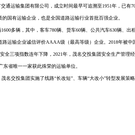
市交通运输集团有限公司，成立时间最早可追溯至
1951
年，已有
7
质的国有运输企业，也是全国道路运输行业首批百强企业。
辆
1600
多辆，其中，客车
780
辆、货车
60
辆、公共汽车
630
辆、出
道路运输企业诚信评价
AAAA
级（最高等级）企业。
2018
年被中
安全三项指数连年下降，
2021
年，茂名交投集团安全生产管理经
广东省唯一一家获此殊荣的运输单位。
，茂名交投集团实施了线路
“
长改短
”
、车辆
“
大改小
”
转型发展策略