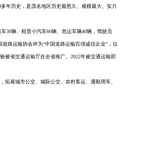
0
多
年历史，是茂名地区历史最悠久、规模最大、实力
租车
30
辆、租赁小汽车
60
辆、危运车辆
40
辆，驾驶员
国道路运输协会评为
“
中国道路运输百强诚信企业
”
，位
验被省交通运输厅在全省推广。
2022
年被交通运输部
，拓展城市公交、城际公交、农村客运、通勤用车、