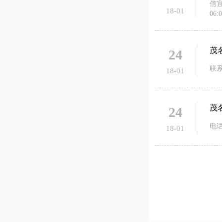
信宜
18-01
06
茂
24
联系
18-01
茂
24
电话
18-01