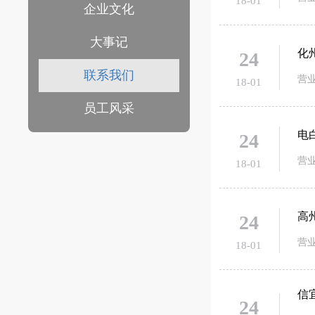
18-01
企业文化
大事记
化
24
联系我们
营业
18-01
员工风采
电
24
营业
18-01
高
24
营业
18-01
信
24