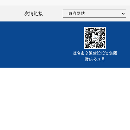
友情链接
茂名市交通建设投资集团
微信公众号